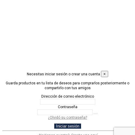
CONÓCENOS +
PRODUCTOS +
CONDICIONES LEGALES +
Contáctanos
© 2019 Desarrollado por
Idimad Group 360
×
Necesitas iniciar sesión o crear una cuenta
Guarda productos en tu lista de deseos para comprarlos posteriormente o
compartirlo con tus amigos
Dirección de correo electrónico
Contraseña
¿Olvidó su contraseña?
Iniciar sesión