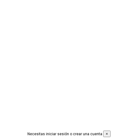
Social
CONÓCENOS +
PRODUCTOS +
CONDICIONES LEGALES +
Contáctanos
© 2019 Desarrollado por
Idimad Group 360
×
Necesitas iniciar sesión o crear una cuenta