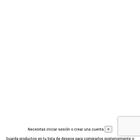
Social
CONÓCENOS +
PRODUCTOS +
CONDICIONES LEGALES +
Contáctanos
© 2019 Desarrollado por
Idimad Group 360
×
Necesitas iniciar sesión o crear una cuenta
Guarda productos en tu lista de deseos para comprarlos posteriormente o