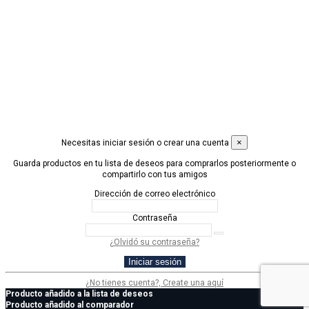
PRODUCTOS +
CONDICIONES LEGALES +
Contáctanos
© 2019 Desarrollado por
Idimad Group 360
×
Necesitas iniciar sesión o crear una cuenta
Guarda productos en tu lista de deseos para comprarlos posteriormente o
compartirlo con tus amigos
Dirección de correo electrónico
Contraseña
¿Olvidó su contraseña?
Iniciar sesión
¿No tienes cuenta?, Create una aquí
Producto añadido a la lista de deseos
Producto añadido al comparador