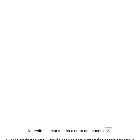
Social
CONÓCENOS +
PRODUCTOS +
CONDICIONES LEGALES +
Contáctanos
© 2019 Desarrollado por
Idimad Group 360
×
Necesitas iniciar sesión o crear una cuenta