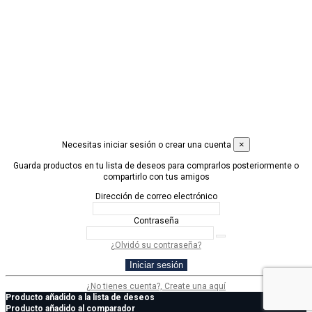
PRODUCTOS +
CONDICIONES LEGALES +
Contáctanos
© 2019 Desarrollado por
Idimad Group 360
×
Necesitas iniciar sesión o crear una cuenta
Guarda productos en tu lista de deseos para comprarlos posteriormente o
compartirlo con tus amigos
Dirección de correo electrónico
Contraseña
¿Olvidó su contraseña?
Iniciar sesión
¿No tienes cuenta?, Create una aquí
Producto añadido a la lista de deseos
Producto añadido al comparador